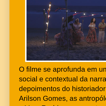
O filme se aprofunda em um
social e contextual da narr
depoimentos do historiado
Arilson Gomes, as antropól