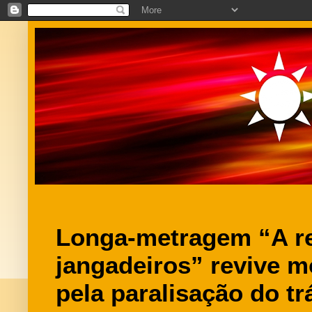
Longa-metragem “A re
jangadeiros” revive m
pela paralisação do tr