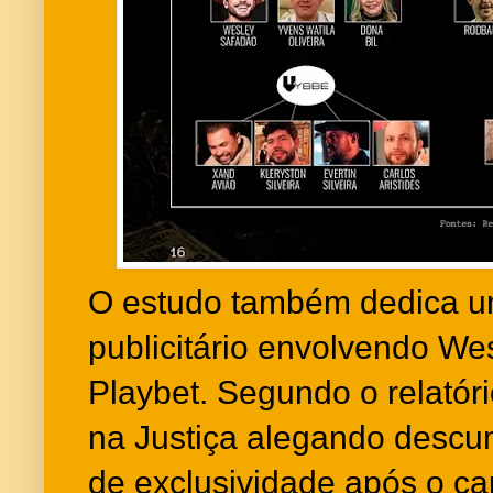
O estudo também dedica um
publicitário envolvendo We
Playbet. Segundo o relatór
na Justiça alegando descu
de exclusividade após o can