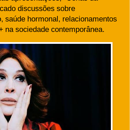
cado discussões sobre
o, saúde hormonal, relacionamentos
0+ na sociedade contemporânea.