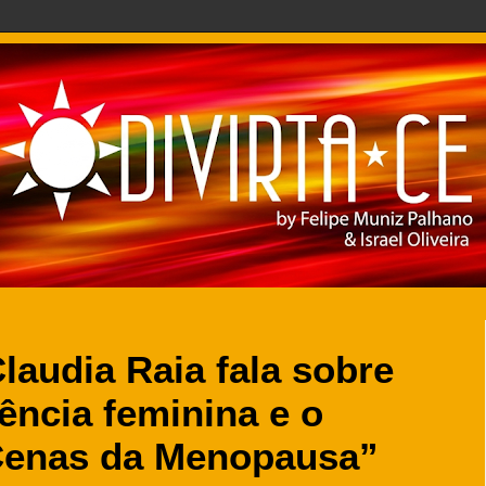
audia Raia fala sobre
ência feminina e o
Cenas da Menopausa”