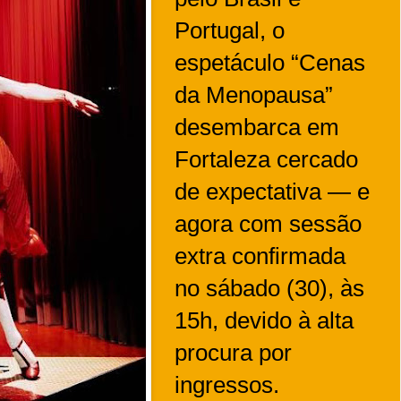
Portugal, o
espetáculo “Cenas
da Menopausa”
desembarca em
Fortaleza cercado
de expectativa — e
agora com sessão
extra confirmada
no sábado (30), às
15h, devido à alta
procura por
ingressos.