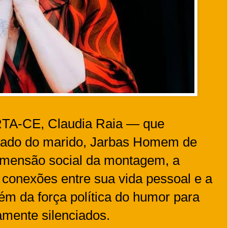
RTA-CE, Claudia Raia — que
 lado do marido, Jarbas Homem de
dimensão social da montagem, a
 conexões entre sua vida pessoal e a
m da força política do humor para
amente silenciados.