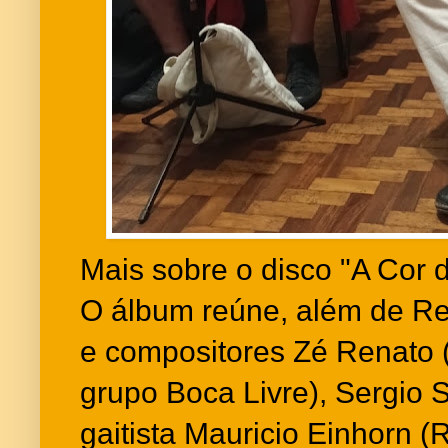
Mais sobre o disco "A Cor 
O álbum reúne, além de Re
e compositores Zé Renato (
grupo Boca Livre), Sergio 
gaitista Mauricio Einhorn (