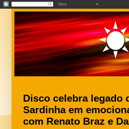
Disco celebra legado 
Sardinha em emocio
com Renato Braz e D