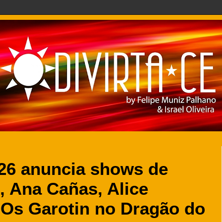
026 anuncia shows de
 Ana Cañas, Alice
Os Garotin no Dragão do