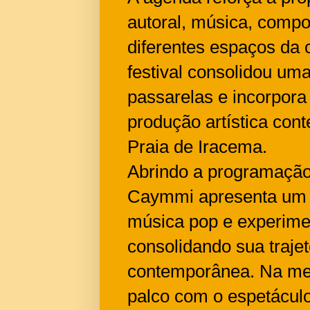
autoral, música, comp
diferentes espaços da c
festival consolidou um
passarelas e incorpora 
produção artística co
Praia de Iracema.
Abrindo a programação 
Caymmi apresenta um r
música pop e experim
consolidando sua trajet
contemporânea. Na me
palco com o espetácul