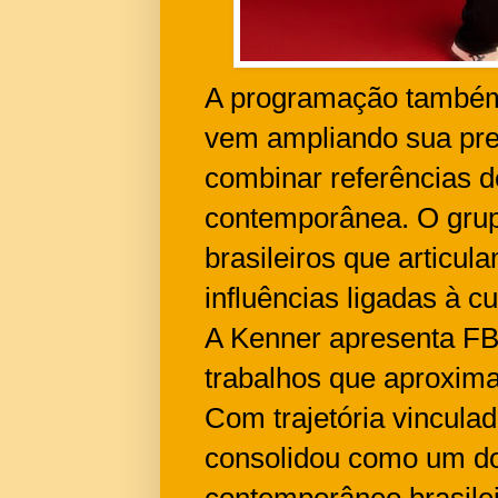
A programação também i
vem ampliando sua pre
combinar referências 
contemporânea. O grupo
brasileiros que articul
influências ligadas à cu
A Kenner apresenta FBC
trabalhos que aproxima
Com trajetória vincula
consolidou como um do
contemporâneo brasilei