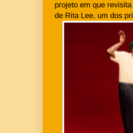
projeto em que revisit
de Rita Lee, um dos pr