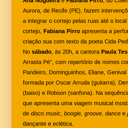
Ana Nogueira
e
Fabiana Pirro
, do Colet
Aurora, de Recife (PE), fazem intervenç
a integrar o cortejo pelas ruas até o loc
cortejo,
Fabiana Pirro
apresenta a perf
criação sua com texto da poeta Cida Ped
No
sábado
, às 20h, a cantora
Paula Tes
Arrasta Pé”, com repertório de nomes c
Pandeiro, Dominguinhos, Eliane, Genival
formada por Oscar Arruda (guitarra), Deni
(baixo) e Robson (sanfona). Na sequênc
que apresenta uma viagem musical most
de
disco music, boogie, groove, dance
e
dançante e eclética.