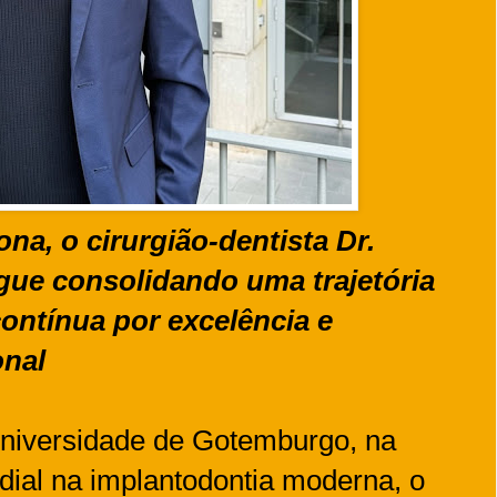
ona, o cirurgião-dentista Dr.
ue consolidando uma trajetória
ontínua por excelência e
onal
niversidade de Gotemburgo, na
dial na implantodontia moderna, o