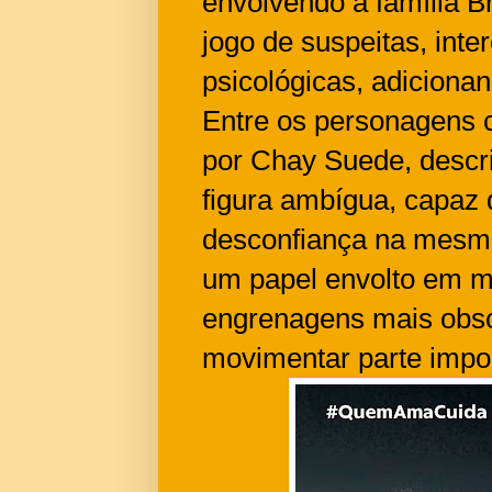
envolvendo a família B
jogo de suspeitas, inte
psicológicas, adiciona
Entre os personagens ce
por Chay Suede, descr
figura ambígua, capaz 
desconfiança na mesm
um papel envolto em mi
engrenagens mais obsc
movimentar parte impor