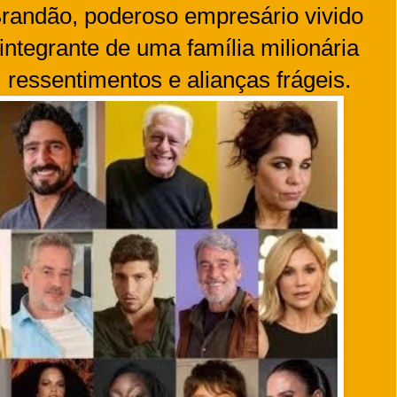
randão, poderoso empresário vivido
integrante de uma família milionária
 ressentimentos e alianças frágeis.