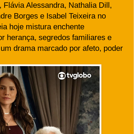
lávia Alessandra, Nathalia Dill,
dre Borges e Isabel Teixeira no
eia hoje mistura enchente
or herança, segredos familiares e
um drama marcado por afeto, poder