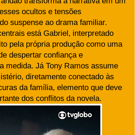
randão transforma a narrativa em um
resses ocultos e tensões
ndo suspense ao drama familiar.
ntrais está Gabriel, interpretado
ito pela própria produção como uma
de despertar confiança e
a medida. Já Tony Ramos assume
stério, diretamente conectado às
uras da família, elemento que deve
tante dos conflitos da novela.