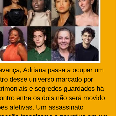
avança, Adriana passa a ocupar um
tro desse universo marcado por
atrimoniais e segredos guardados há
ntro entre os dois não será movido
es afetivas. Um assassinato