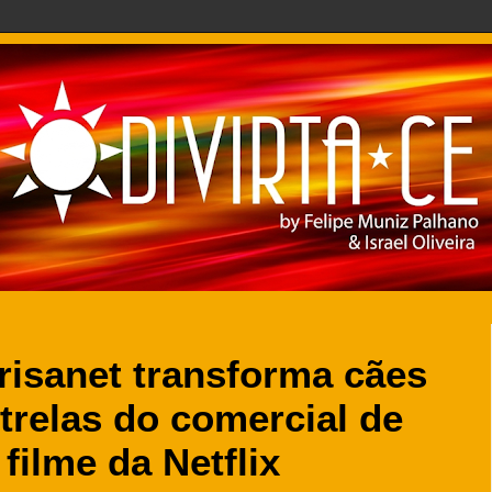
isanet transforma cães
trelas do comercial de
filme da Netflix