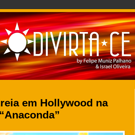
treia em Hollywood na
 “Anaconda”