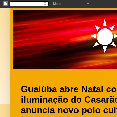
Guaiúba abre Natal c
iluminação do Casarã
anuncia novo polo cult