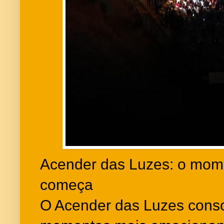
Acender das Luzes: o mom
começa
O Acender das Luzes cons