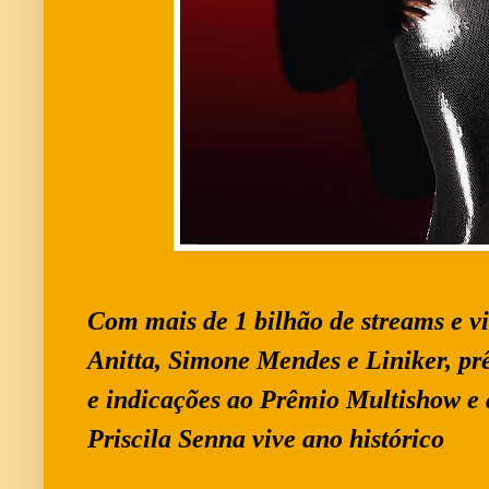
Com mais de 1 bilhão de streams e vi
Anitta, Simone Mendes e Liniker, p
e indicações ao Prêmio Multishow e
Priscila
Senna vive ano histórico