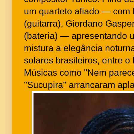
um quarteto afiado — com 
(guitarra), Giordano Gasper
(bateria) — apresentando 
mistura a elegância noturn
solares brasileiros, entre o
Músicas como "Nem parec
"Sucupira" arrancaram apl