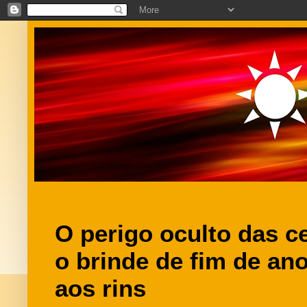
O perigo oculto das c
o brinde de fim de an
aos rins