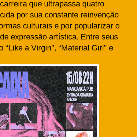
arreira que ultrapassa quatro
cida por sua constante reinvenção
normas culturais e por popularizar o
de expressão artística. Entre seus
“Like a Virgin”, “Material Girl” e