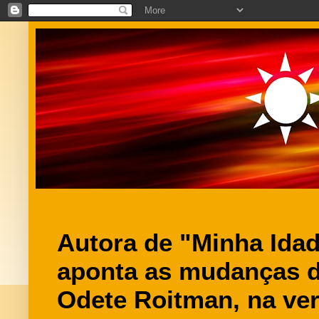
Autora de "Minha Ida
aponta as mudanças 
Odete Roitman, na ve