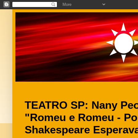
TEATRO SP: Nany Peop
"Romeu e Romeu - Po
Shakespeare Esperava