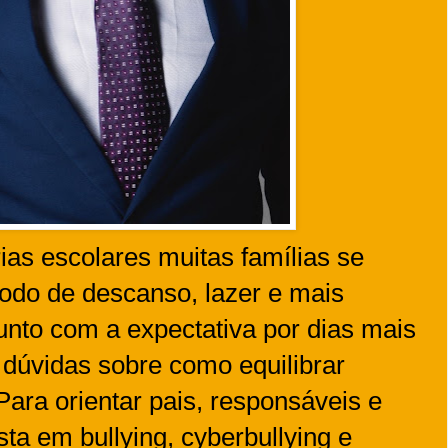
as escolares muitas famílias se
odo de descanso, lazer e mais
nto com a expectativa por dias mais
dúvidas sobre como equilibrar
Para orientar pais, responsáveis e
sta em bullying, cyberbullying e