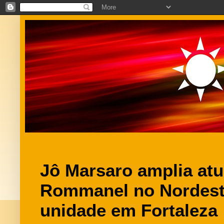
Jô Marsaro amplia at
Rommanel no Nordest
unidade em Fortaleza