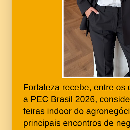
Fortaleza recebe, entre os 
a PEC Brasil 2026, consid
feiras indoor do agronegóci
principais encontros de ne