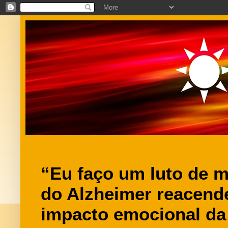
“Eu faço um luto de m
do Alzheimer reacend
impacto emocional da