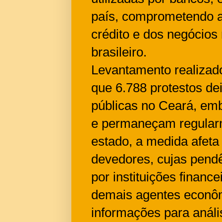
país, comprometendo a
crédito e dos negócios
brasileiro.
Levantamento realizado
que 6.788 protestos de
públicas no Ceará, emb
e permaneçam regularm
estado, a medida afeta
devedores, cujas pendê
por instituições financ
demais agentes econôm
informações para análi