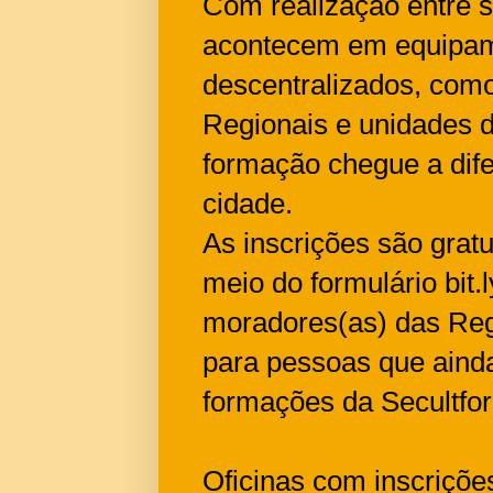
Com realização entre s
acontecem em equipam
descentralizados, como
Regionais e unidades 
formação chegue a dif
cidade.
As inscrições são gratu
meio do formulário bit.l
moradores(as) das Reg
para pessoas que ainda
formações da Secultfor
Oficinas com inscriçõe