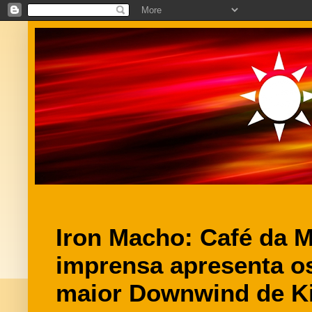
Iron Macho: Café da 
imprensa apresenta o
maior Downwind de Ki