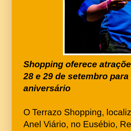
Shopping oferece atraçõe
28 e 29 de setembro par
aniversário
O Terrazo Shopping, local
Anel Viário, no Eusébio, R