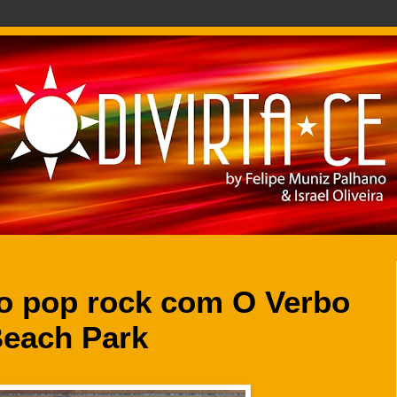
o pop rock com O Verbo
Beach Park