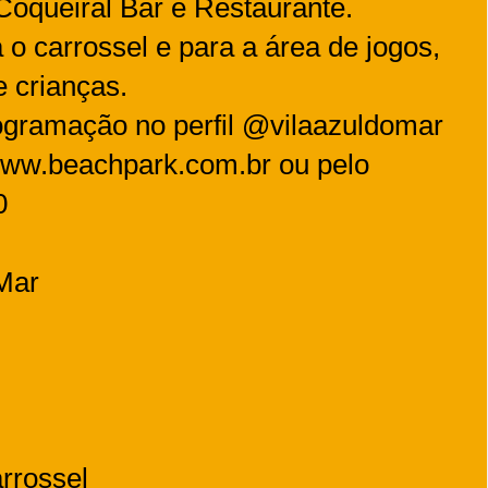
 Coqueiral Bar e Restaurante.
 carrossel e para a área de jogos,
e crianças.
ogramação no perfil @vilaazuldomar
 www.beachpark.com.br ou pelo
0
 Mar
arrossel