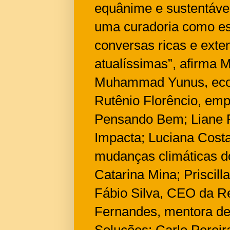
equânime e sustentáv
uma curadoria como es
conversas ricas e exte
atualíssimas”, afirma 
Muhammad Yunus, econ
Rutênio Florêncio, em
Pensando Bem; Liane Fr
Impacta; Luciana Costa,
mudanças climáticas
Catarina Mina; Prisci
Fábio Silva, CEO da 
Fernandes, mentora de
Soluções; Carlo Pere