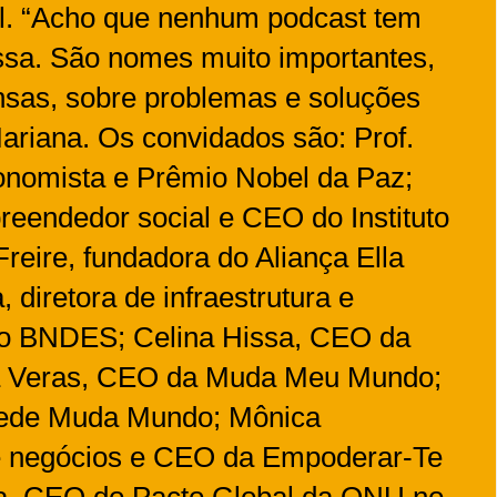
el. “Acho que nenhum podcast tem
sa. São nomes muito importantes,
nsas, sobre problemas e soluções
Mariana. Os convidados são: Prof.
omista e Prêmio Nobel da Paz;
preendedor social e CEO do Instituto
eire, fundadora do Aliança Ella
 diretora de infraestrutura e
 do BNDES; Celina Hissa, CEO da
lla Veras, CEO da Muda Meu Mundo;
Rede Muda Mundo; Mônica
 negócios e CEO da Empoderar-Te
ira, CEO do Pacto Global da ONU no