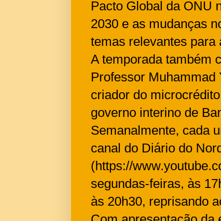
Pacto Global da ONU n
2030 e as mudanças no
temas relevantes para
A temporada também c
Professor Muhammad Y
criador do microcrédi
governo interino de Ba
Semanalmente, cada um 
canal do Diário do No
(https://www.youtube.
segundas-feiras, às 17h
às 20h30, reprisando a
Com apresentação da e