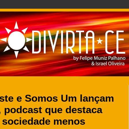
este e Somos Um lançam
, podcast que destaca
a sociedade menos