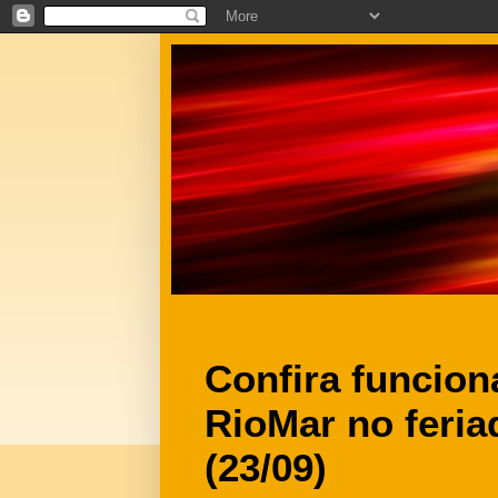
Confira funcio
RioMar no feria
(23/09)