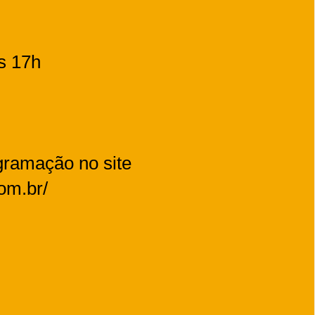
s 17h
ogramação no site
.com.br/