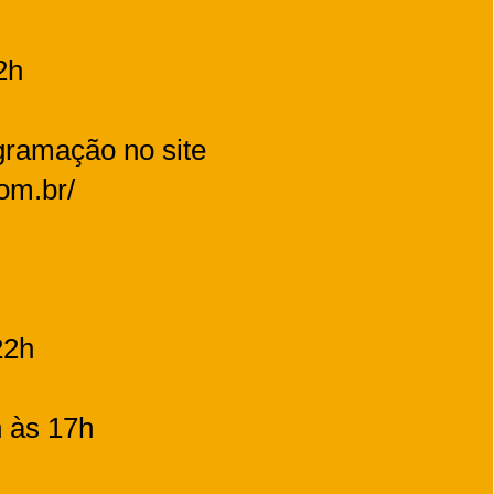
2h
ogramação no site
com.br/
22h
h às 17h