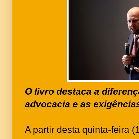
O livro destaca a diferenç
advocacia e as exigênci
A partir desta quinta-feira (