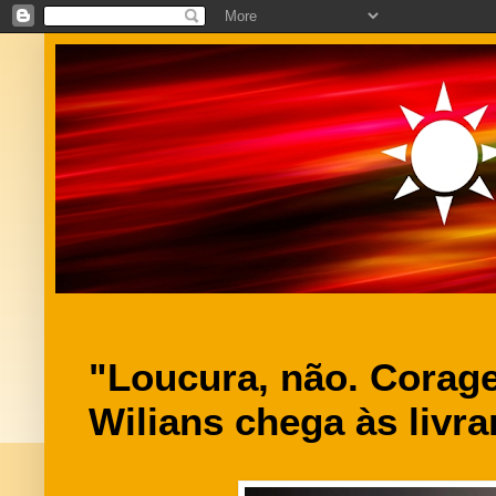
"Loucura, não. Corag
Wilians chega às livra