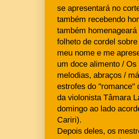
se apresentará no cort
também recebendo home
também homenageará a 
folheto de cordel sobre
meu nome e me apresent
um doce alimento / Os
melodias, abraços / má
estrofes do "romance" 
da violonista Tâmara L
domingo ao lado acorde
Cariri).
Depois deles, os mest