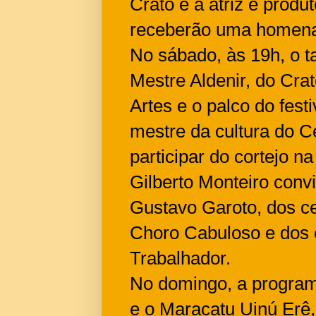
Crato e a atriz e produt
receberão uma homena
No sábado, às 19h, o 
Mestre Aldenir, do Crato
Artes e o palco do fest
mestre da cultura do 
participar do cortejo n
Gilberto Monteiro conv
Gustavo Garoto, dos ce
Choro Cabuloso e dos 
Trabalhador.
No domingo, a progra
e o Maracatu Uinú Erê,