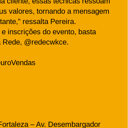
a cliente, essas técnicas ressoam
us valores, tornando a mensagem
ante,” ressalta Pereira.
e inscrições do evento, basta
da Rede, @redecwkce.
NeuroVendas
ortaleza – Av. Desembargador