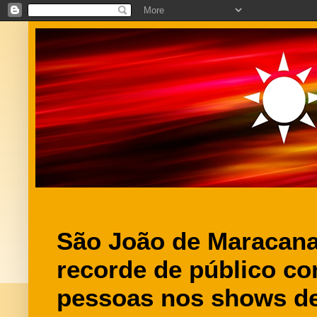
São João de Maracana
recorde de público co
pessoas nos shows de