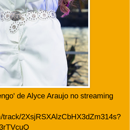
ngo' de Alyce Araujo no streaming
.com/track/2XsjRSXAlzCbHX3dZm314s?
3rTVcuQ