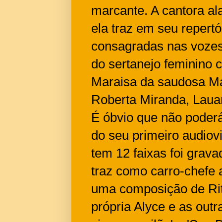
marcante. A cantora al
ela traz em seu repert
consagradas nas vozes
do sertanejo feminino
Maraisa da saudosa M
Roberta Miranda, Laua
É óbvio que não poderá 
do seu primeiro audiov
tem 12 faixas foi grav
traz como carro-chefe 
uma composição de Rit
própria Alyce e as out