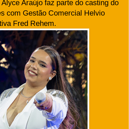
Alyce Araújo faz parte do casting do
es com Gestão Comercial Helvio
tiva Fred Rehem.