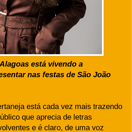
 Alagoas está vivendo a
esentar nas festas de São João
rtaneja está cada vez mais trazendo
úblico que aprecia de letras
volventes e é claro, de uma voz