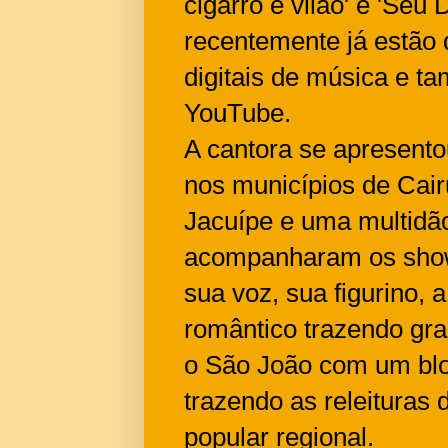
cigarro e vilão' e 'Seu
recentemente já estão 
digitais de música e t
YouTube.
A cantora se apresento
nos municípios de Cai
Jacuípe e uma multidã
acompanharam os show
sua voz, sua figurino, a
romântico trazendo gr
o São João com um bloc
trazendo as releituras
popular regional.