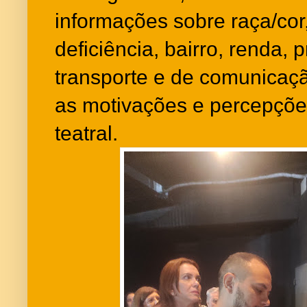
informações sobre raça/co
deficiência, bairro, renda, 
transporte e de comunicaç
as motivações e percepçõe
teatral.