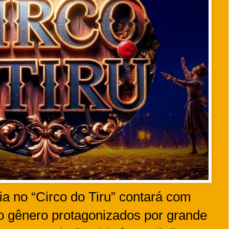
ia no “Circo do Tiru” contará com
o gênero protagonizados por grande