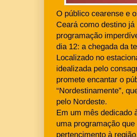
O público cearense e o
Ceará como destino j
programação imperdível 
dia 12: a chegada da t
Localizado no estacio
idealizada pelo consag
promete encantar o púb
“Nordestinamente”, que 
pelo Nordeste.
Em um mês dedicado à d
uma programação que d
pertencimento à regiã