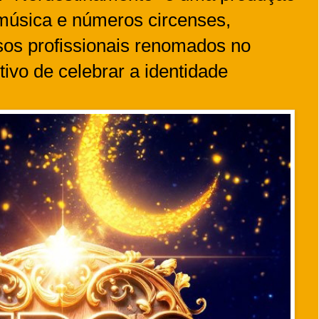
música e números circenses,
rsos profissionais renomados no
ivo de celebrar a identidade