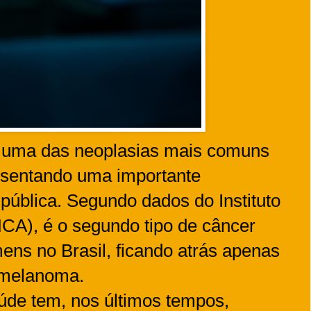
é uma das neoplasias mais comuns
esentando uma importante
ública. Segundo dados do Instituto
CA), é o segundo tipo de câncer
ns no Brasil, ficando atrás apenas
o melanoma.
úde tem, nos últimos tempos,