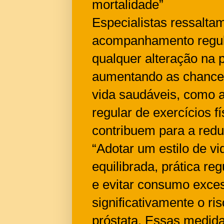
mortalidade”
Especialistas ressalta
acompanhamento regula
qualquer alteração na p
aumentando as chances
vida saudáveis, como a
regular de exercícios f
contribuem para a redu
“Adotar um estilo de 
equilibrada, prática reg
e evitar consumo exces
significativamente o r
próstata. Essas medi