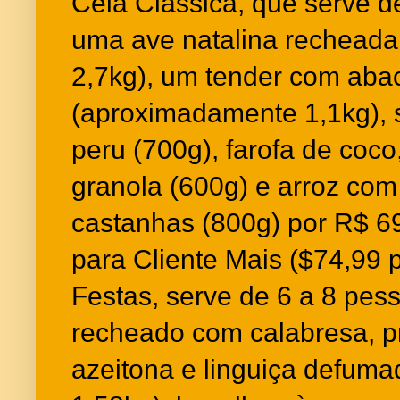
Ceia Clássica, que serve d
uma ave natalina rechead
2,7kg), um tender com aba
(aproximadamente 1,1kg), s
peru (700g), farofa de coc
granola (600g) e arroz com
castanhas (800g) por R$ 6
para Cliente Mais ($74,99 
Festas, serve de 6 a 8 pe
recheado com calabresa, pr
azeitona e linguiça defum