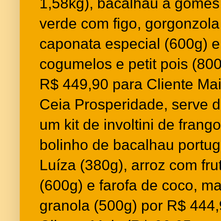
1,58kg), bacalhau à gomes 
verde com figo, gorgonzola
caponata especial (600g) e
cogumelos e petit pois (80
R$ 449,90 para Cliente Mai
Ceia Prosperidade, serve 
um kit de involtini de frang
bolinho de bacalhau portug
Luíza (380g), arroz com fr
(600g) e farofa de coco, m
granola (500g) por R$ 444