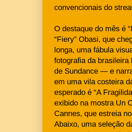
convencionais do strea
O destaque do mês é “
“Fiery” Obasi, que cheg
longa, uma fábula visua
fotografia da brasileir
de Sundance — e narra 
em uma vila costeira d
esperado é “A Fragilid
exibido na mostra Un C
Cannes, que estreia no
Abaixo, uma seleção d