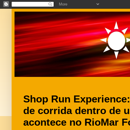
Shop Run Experience:
de corrida dentro de
acontece no RioMar F