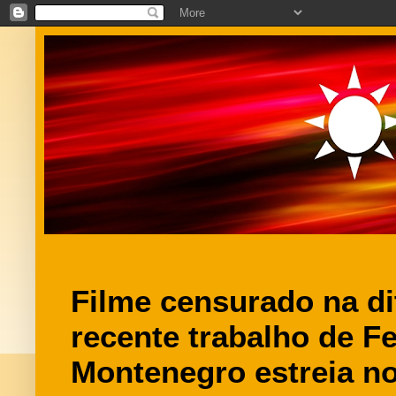
Filme censurado na di
recente trabalho de F
Montenegro estreia n