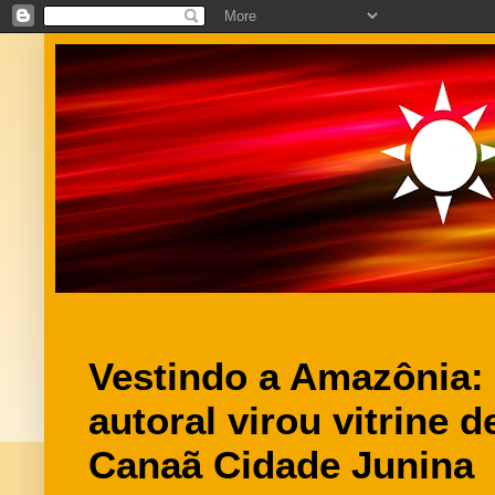
Vestindo a Amazônia
autoral virou vitrine 
Canaã Cidade Junina