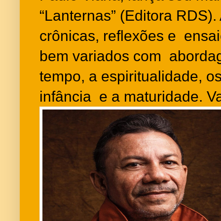
“Lanternas” (Editora RDS).
crônicas, reflexões e ensa
bem variados com abordage
tempo, a espiritualidade, 
infância e a maturidade. Va