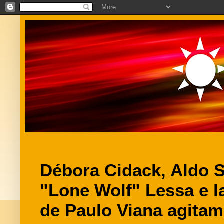
Débora Cidack, Aldo 
"Lone Wolf" Lessa e l
de Paulo Viana agita