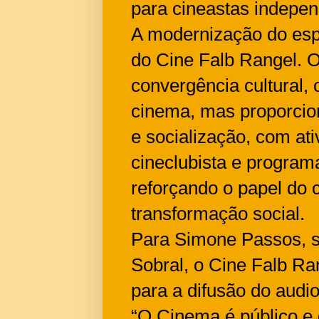
para cineastas indepen
A modernização do esp
do Cine Falb Rangel. O
convergência cultural,
cinema, mas proporci
e socialização, com at
cineclubista e program
reforçando o papel do
transformação social.
Para Simone Passos, se
Sobral, o Cine Falb Ra
para a difusão do audi
“O Cinema é público e