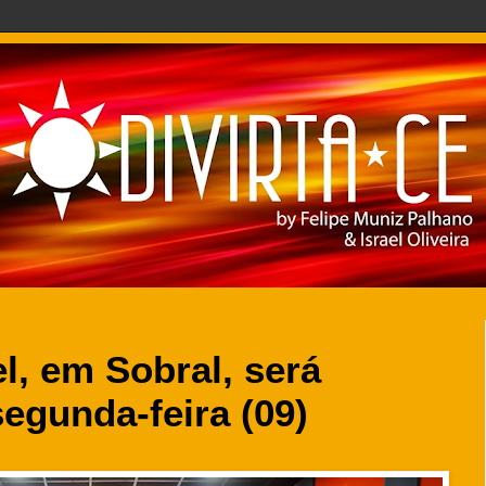
l, em Sobral, será
segunda-feira (09)