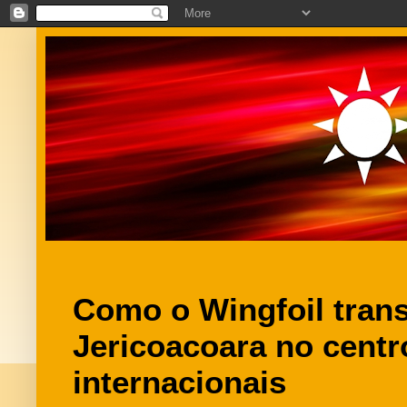
Como o Wingfoil tran
Jericoacoara no cent
internacionais