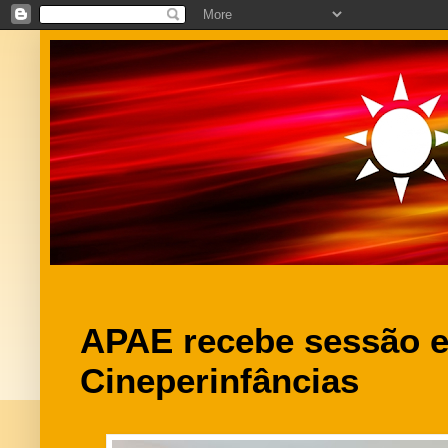
APAE recebe sessão e
Cineperinfâncias