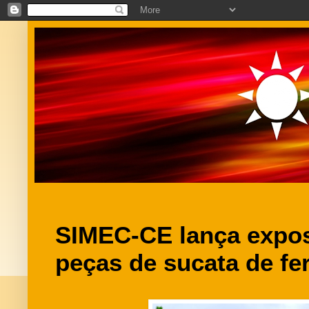
SIMEC-CE lança expos
peças de sucata de fe