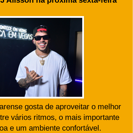
arense gosta de aproveitar o melhor
re vários ritmos, o mais importante
oa e um ambiente confortável.