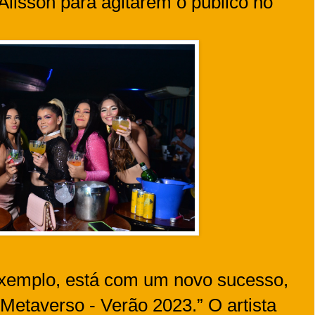
Alisson para agitarem o público no
 exemplo, está com um novo sucesso,
Metaverso - Verão 2023.” O artista