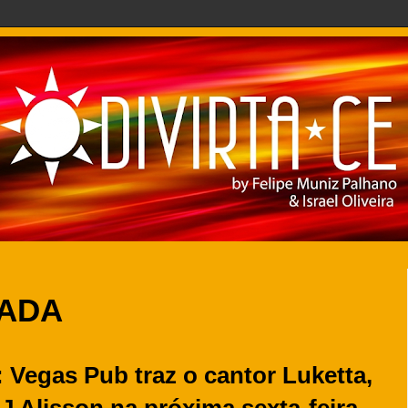
LADA
 Vegas Pub traz o cantor Luketta,
J Alisson na próxima sexta-feira