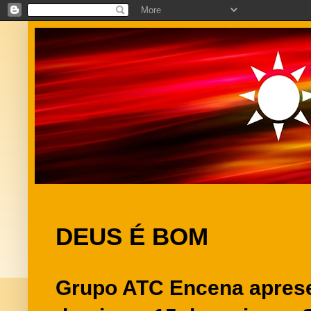
DEUS É BOM
Grupo ATC Encena aprese