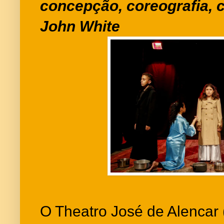
concepção, coreografia, c
John White
O Theatro José de Alencar