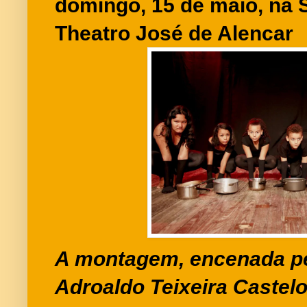
domingo, 15 de maio, na 
Theatro José de Alencar
A montagem, encenada pe
Adroaldo Teixeira Castel