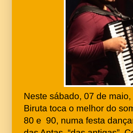
Neste sábado, 07 de maio, 
Biruta toca o melhor do so
80 e 90, numa festa dançan
das Antas, “das antigas”. Co