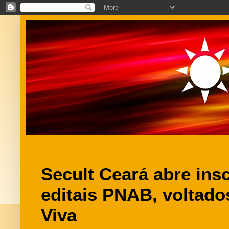
Secult Ceará abre ins
editais PNAB, voltados
Viva